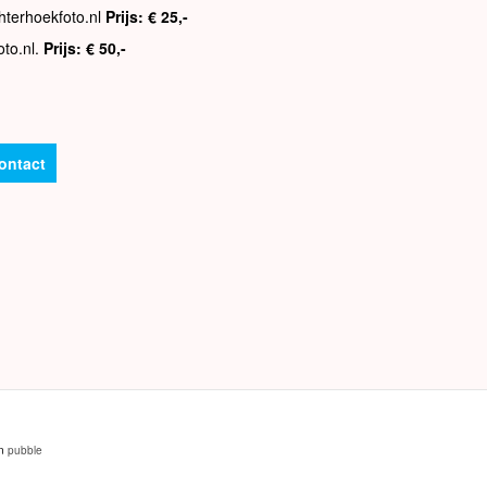
hterhoekfoto.nl
Prijs: € 25,-
oto.nl.
Prijs: € 50,-
ontact
an
pubble