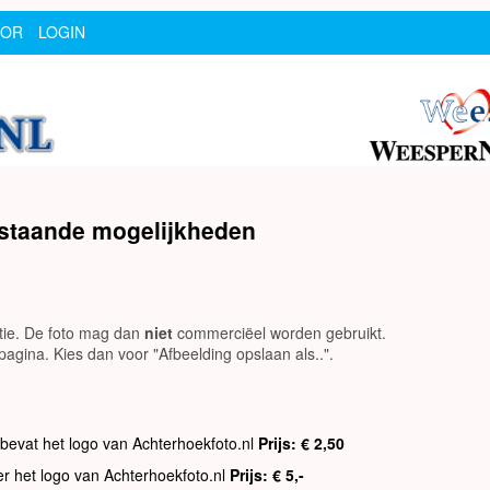
SOR
LOGIN
rstaande mogelijkheden
utie. De foto mag dan
niet
commerciëel worden gebruikt.
agina. Kies dan voor "Afbeelding opslaan als..".
 bevat het logo van Achterhoekfoto.nl
Prijs: € 2,50
er het logo van Achterhoekfoto.nl
Prijs: € 5,-