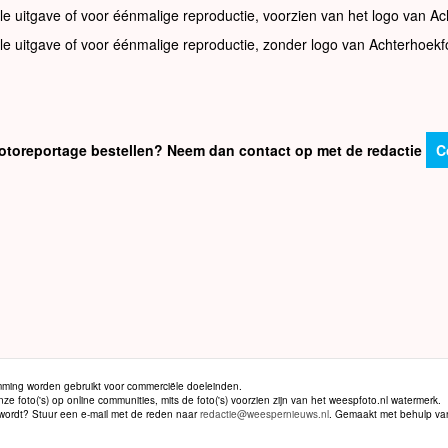
le uitgave of voor éénmalige reproductie, voorzien van het logo van Ac
le uitgave of voor éénmalige reproductie, zonder logo van Achterhoekf
e fotoreportage bestellen? Neem dan contact op met de redactie
C
ming worden gebruikt voor commerciële doeleinden.
 foto('s) op online communities, mits de foto('s) voorzien zijn van het weespfoto.nl watermerk.
d wordt? Stuur een e-mail met de reden naar
redactie@weespernieuws.nl
. Gemaakt met behulp v