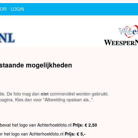
SOR
LOGIN
rstaande mogelijkheden
utie. De foto mag dan
niet
commerciëel worden gebruikt.
agina. Kies dan voor "Afbeelding opslaan als..".
 bevat het logo van Achterhoekfoto.nl
Prijs: € 2,50
er het logo van Achterhoekfoto.nl
Prijs: € 5,-