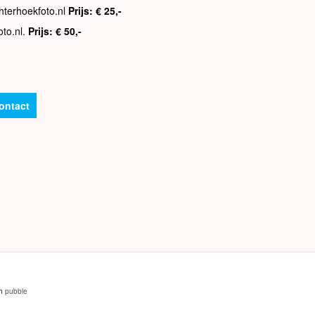
hterhoekfoto.nl
Prijs: € 25,-
oto.nl.
Prijs: € 50,-
ontact
an
pubble