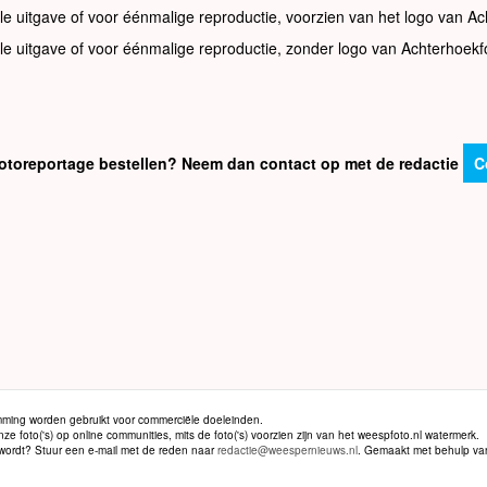
le uitgave of voor éénmalige reproductie, voorzien van het logo van Ac
le uitgave of voor éénmalige reproductie, zonder logo van Achterhoekf
e fotoreportage bestellen? Neem dan contact op met de redactie
C
ming worden gebruikt voor commerciële doeleinden.
 foto('s) op online communities, mits de foto('s) voorzien zijn van het weespfoto.nl watermerk.
d wordt? Stuur een e-mail met de reden naar
redactie@weespernieuws.nl
. Gemaakt met behulp v