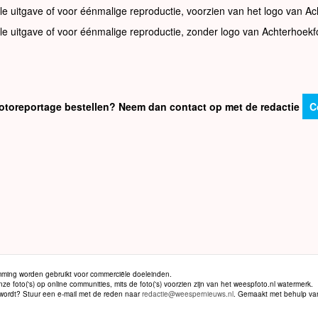
le uitgave of voor éénmalige reproductie, voorzien van het logo van Ac
le uitgave of voor éénmalige reproductie, zonder logo van Achterhoekf
e fotoreportage bestellen? Neem dan contact op met de redactie
C
ming worden gebruikt voor commerciële doeleinden.
 foto('s) op online communities, mits de foto('s) voorzien zijn van het weespfoto.nl watermerk.
d wordt? Stuur een e-mail met de reden naar
redactie@weespernieuws.nl
. Gemaakt met behulp v