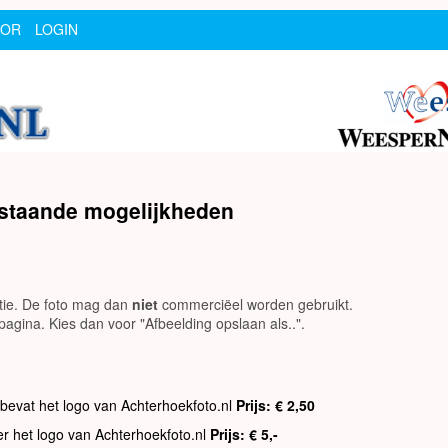
SOR
LOGIN
rstaande mogelijkheden
utie. De foto mag dan
niet
commerciëel worden gebruikt.
agina. Kies dan voor "Afbeelding opslaan als..".
 bevat het logo van Achterhoekfoto.nl
Prijs: € 2,50
er het logo van Achterhoekfoto.nl
Prijs: € 5,-