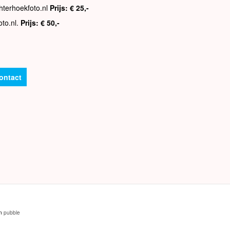
hterhoekfoto.nl
Prijs: € 25,-
oto.nl.
Prijs: € 50,-
ontact
an
pubble