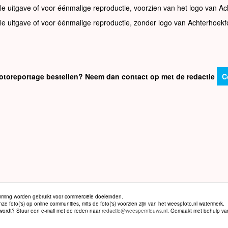
le uitgave of voor éénmalige reproductie, voorzien van het logo van Ac
le uitgave of voor éénmalige reproductie, zonder logo van Achterhoekf
e fotoreportage bestellen? Neem dan contact op met de redactie
C
ming worden gebruikt voor commerciële doeleinden.
 foto('s) op online communities, mits de foto('s) voorzien zijn van het weespfoto.nl watermerk.
d wordt? Stuur een e-mail met de reden naar
redactie@weespernieuws.nl
. Gemaakt met behulp v