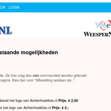
SOR
LOGIN
rstaande mogelijkheden
utie. De foto mag dan
niet
commerciëel worden gebruikt.
agina. Kies dan voor "Afbeelding opslaan als..".
 bevat het logo van Achterhoekfoto.nl
Prijs: € 2,50
er het logo van Achterhoekfoto.nl
Prijs: € 5,-