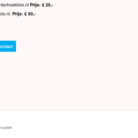
hterhoekfoto.nl
Prijs: € 25,-
oto.nl.
Prijs: € 50,-
ontact
an
pubble