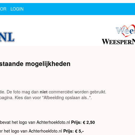
SOR
LOGIN
rstaande mogelijkheden
utie. De foto mag dan
niet
commerciëel worden gebruikt.
agina. Kies dan voor "Afbeelding opslaan als..".
 bevat het logo van Achterhoekfoto.nl
Prijs: € 2,50
er het logo van Achterhoekfoto.nl
Prijs: € 5,-