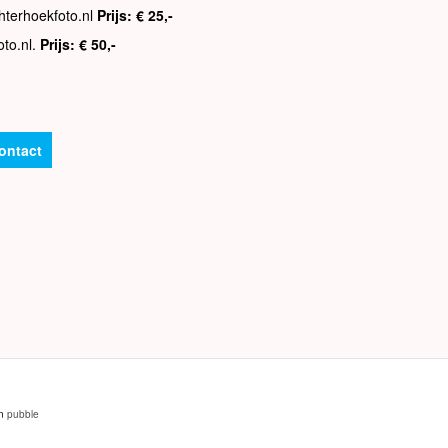
hterhoekfoto.nl
Prijs: € 25,-
oto.nl.
Prijs: € 50,-
ontact
an
pubble