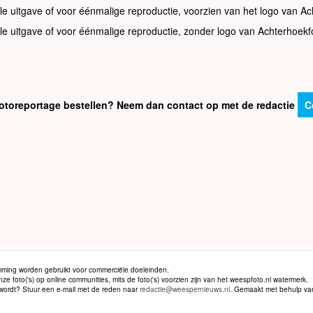
le uitgave of voor éénmalige reproductie, voorzien van het logo van Ac
le uitgave of voor éénmalige reproductie, zonder logo van Achterhoekf
e fotoreportage bestellen? Neem dan contact op met de redactie
C
ming worden gebruikt voor commerciële doeleinden.
 foto('s) op online communities, mits de foto('s) voorzien zijn van het weespfoto.nl watermerk.
d wordt? Stuur een e-mail met de reden naar
redactie@weespernieuws.nl
. Gemaakt met behulp v