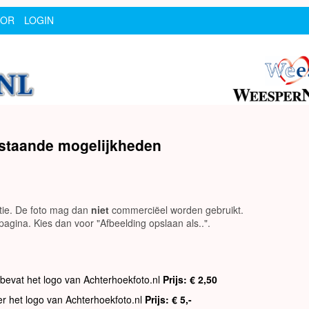
SOR
LOGIN
rstaande mogelijkheden
utie. De foto mag dan
niet
commerciëel worden gebruikt.
agina. Kies dan voor "Afbeelding opslaan als..".
 bevat het logo van Achterhoekfoto.nl
Prijs: € 2,50
er het logo van Achterhoekfoto.nl
Prijs: € 5,-