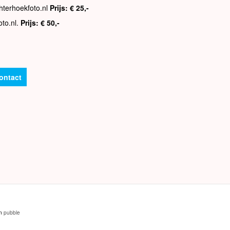
hterhoekfoto.nl
Prijs: € 25,-
oto.nl.
Prijs: € 50,-
ontact
an
pubble