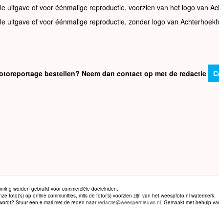
le uitgave of voor éénmalige reproductie, voorzien van het logo van Ac
le uitgave of voor éénmalige reproductie, zonder logo van Achterhoekf
e fotoreportage bestellen? Neem dan contact op met de redactie
C
ming worden gebruikt voor commerciële doeleinden.
 foto('s) op online communities, mits de foto('s) voorzien zijn van het weespfoto.nl watermerk.
d wordt? Stuur een e-mail met de reden naar
redactie@weespernieuws.nl
. Gemaakt met behulp v