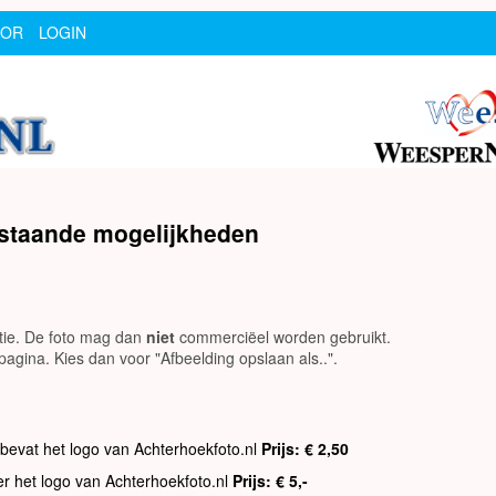
SOR
LOGIN
rstaande mogelijkheden
utie. De foto mag dan
niet
commerciëel worden gebruikt.
agina. Kies dan voor "Afbeelding opslaan als..".
 bevat het logo van Achterhoekfoto.nl
Prijs: € 2,50
er het logo van Achterhoekfoto.nl
Prijs: € 5,-