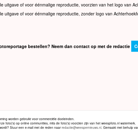
le uitgave of voor éénmalige reproductie, voorzien van het logo van Ac
le uitgave of voor éénmalige reproductie, zonder logo van Achterhoekf
e fotoreportage bestellen? Neem dan contact op met de redactie
C
ming worden gebruikt voor commerciële doeleinden.
 foto('s) op online communities, mits de foto('s) voorzien zijn van het weespfoto.nl watermerk.
d wordt? Stuur een e-mail met de reden naar
redactie@weespernieuws.nl
. Gemaakt met behulp v