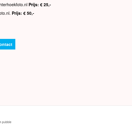
hterhoekfoto.nl
Prijs: € 25,-
oto.nl.
Prijs: € 50,-
ontact
an
pubble