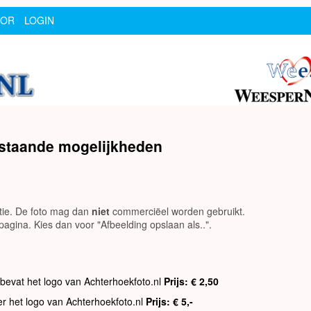
SOR
LOGIN
rstaande mogelijkheden
utie. De foto mag dan
niet
commerciëel worden gebruikt.
agina. Kies dan voor "Afbeelding opslaan als..".
 bevat het logo van Achterhoekfoto.nl
Prijs: € 2,50
er het logo van Achterhoekfoto.nl
Prijs: € 5,-