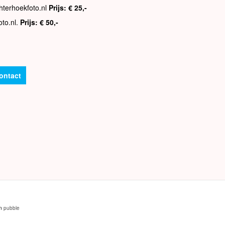
hterhoekfoto.nl
Prijs: € 25,-
oto.nl.
Prijs: € 50,-
ontact
an
pubble