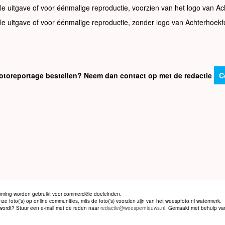
le uitgave of voor éénmalige reproductie, voorzien van het logo van Ac
le uitgave of voor éénmalige reproductie, zonder logo van Achterhoekf
e fotoreportage bestellen? Neem dan contact op met de redactie
C
ming worden gebruikt voor commerciële doeleinden.
 foto('s) op online communities, mits de foto('s) voorzien zijn van het weespfoto.nl watermerk.
d wordt? Stuur een e-mail met de reden naar
redactie@weespernieuws.nl
. Gemaakt met behulp v