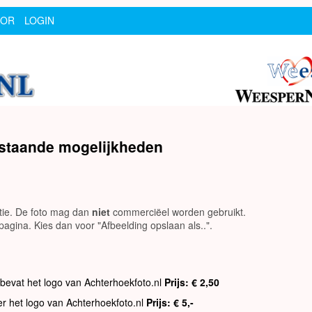
SOR
LOGIN
rstaande mogelijkheden
utie. De foto mag dan
niet
commerciëel worden gebruikt.
agina. Kies dan voor "Afbeelding opslaan als..".
 bevat het logo van Achterhoekfoto.nl
Prijs: € 2,50
er het logo van Achterhoekfoto.nl
Prijs: € 5,-