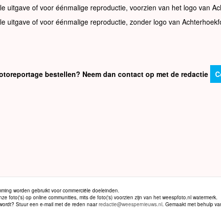
le uitgave of voor éénmalige reproductie, voorzien van het logo van Ac
le uitgave of voor éénmalige reproductie, zonder logo van Achterhoekf
e fotoreportage bestellen? Neem dan contact op met de redactie
C
ming worden gebruikt voor commerciële doeleinden.
 foto('s) op online communities, mits de foto('s) voorzien zijn van het weespfoto.nl watermerk.
d wordt? Stuur een e-mail met de reden naar
redactie@weespernieuws.nl
. Gemaakt met behulp v