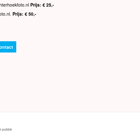
hterhoekfoto.nl
Prijs: € 25,-
oto.nl.
Prijs: € 50,-
ontact
an
pubble