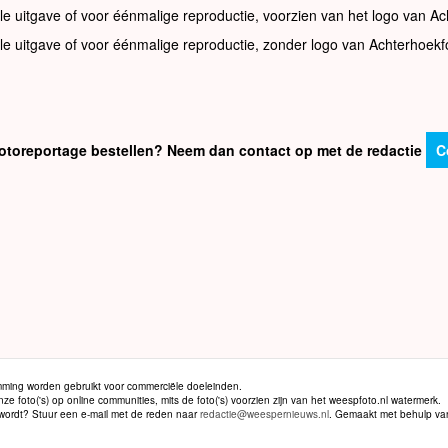
le uitgave of voor éénmalige reproductie, voorzien van het logo van Ac
le uitgave of voor éénmalige reproductie, zonder logo van Achterhoekf
e fotoreportage bestellen? Neem dan contact op met de redactie
C
ming worden gebruikt voor commerciële doeleinden.
 foto('s) op online communities, mits de foto('s) voorzien zijn van het weespfoto.nl watermerk.
d wordt? Stuur een e-mail met de reden naar
redactie@weespernieuws.nl
. Gemaakt met behulp v