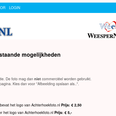
SOR
LOGIN
rstaande mogelijkheden
utie. De foto mag dan
niet
commerciëel worden gebruikt.
agina. Kies dan voor "Afbeelding opslaan als..".
 bevat het logo van Achterhoekfoto.nl
Prijs: € 2,50
er het logo van Achterhoekfoto.nl
Prijs: € 5,-