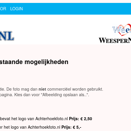
SOR
LOGIN
rstaande mogelijkheden
utie. De foto mag dan
niet
commerciëel worden gebruikt.
agina. Kies dan voor "Afbeelding opslaan als..".
 bevat het logo van Achterhoekfoto.nl
Prijs: € 2,50
er het logo van Achterhoekfoto.nl
Prijs: € 5,-