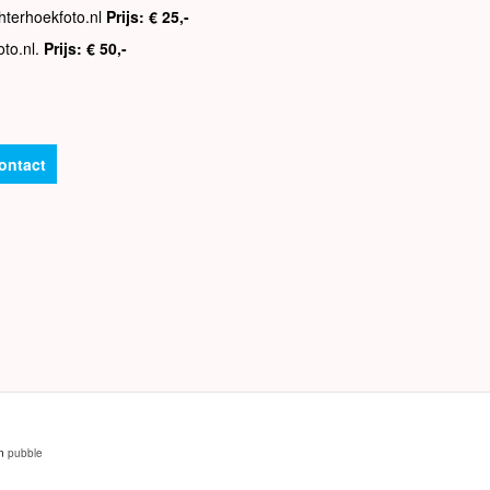
hterhoekfoto.nl
Prijs: € 25,-
oto.nl.
Prijs: € 50,-
ontact
an
pubble