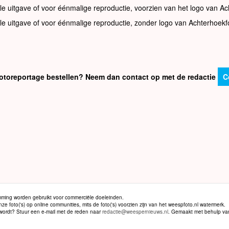
le uitgave of voor éénmalige reproductie, voorzien van het logo van Ac
le uitgave of voor éénmalige reproductie, zonder logo van Achterhoekf
e fotoreportage bestellen? Neem dan contact op met de redactie
C
ming worden gebruikt voor commerciële doeleinden.
 foto('s) op online communities, mits de foto('s) voorzien zijn van het weespfoto.nl watermerk.
d wordt? Stuur een e-mail met de reden naar
redactie@weespernieuws.nl
. Gemaakt met behulp v