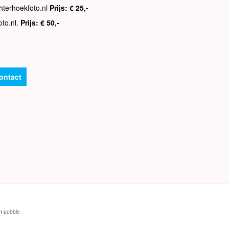
hterhoekfoto.nl
Prijs: € 25,-
oto.nl.
Prijs: € 50,-
ontact
an
pubble