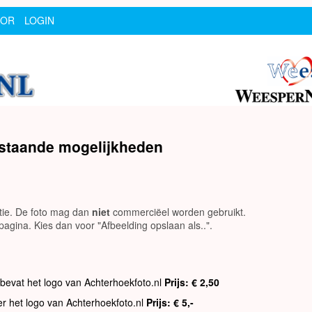
SOR
LOGIN
rstaande mogelijkheden
utie. De foto mag dan
niet
commerciëel worden gebruikt.
agina. Kies dan voor "Afbeelding opslaan als..".
 bevat het logo van Achterhoekfoto.nl
Prijs: € 2,50
er het logo van Achterhoekfoto.nl
Prijs: € 5,-