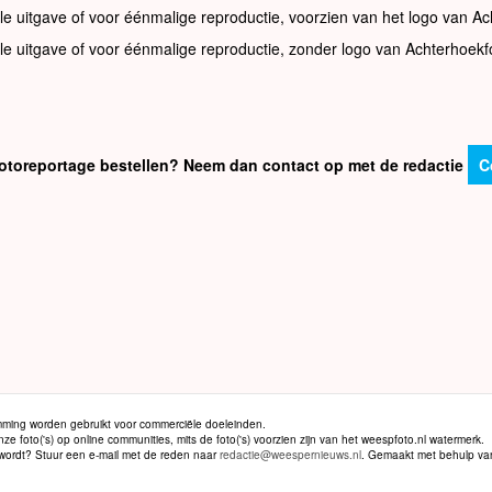
le uitgave of voor éénmalige reproductie, voorzien van het logo van Ac
le uitgave of voor éénmalige reproductie, zonder logo van Achterhoekf
e fotoreportage bestellen? Neem dan contact op met de redactie
C
ming worden gebruikt voor commerciële doeleinden.
 foto('s) op online communities, mits de foto('s) voorzien zijn van het weespfoto.nl watermerk.
d wordt? Stuur een e-mail met de reden naar
redactie@weespernieuws.nl
. Gemaakt met behulp v