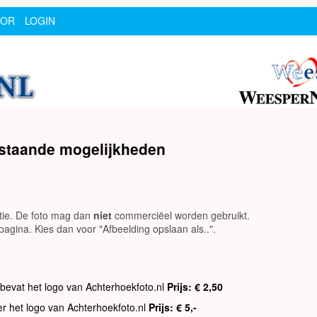
SOR
LOGIN
rstaande mogelijkheden
utie. De foto mag dan
niet
commerciëel worden gebruikt.
agina. Kies dan voor "Afbeelding opslaan als..".
 bevat het logo van Achterhoekfoto.nl
Prijs: € 2,50
er het logo van Achterhoekfoto.nl
Prijs: € 5,-