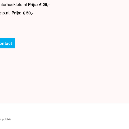
hterhoekfoto.nl
Prijs: € 25,-
oto.nl.
Prijs: € 50,-
ontact
an
pubble