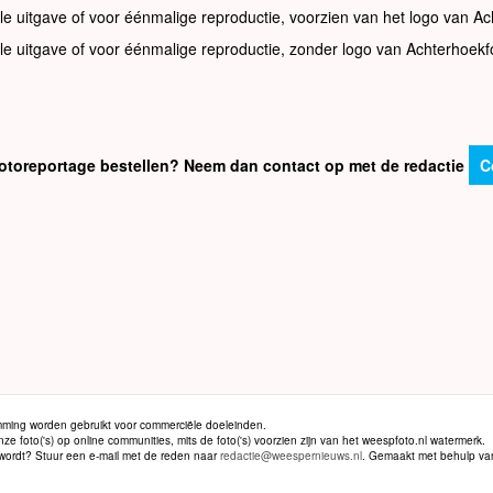
le uitgave of voor éénmalige reproductie, voorzien van het logo van Ac
le uitgave of voor éénmalige reproductie, zonder logo van Achterhoekf
e fotoreportage bestellen? Neem dan contact op met de redactie
C
ming worden gebruikt voor commerciële doeleinden.
 foto('s) op online communities, mits de foto('s) voorzien zijn van het weespfoto.nl watermerk.
d wordt? Stuur een e-mail met de reden naar
redactie@weespernieuws.nl
. Gemaakt met behulp v