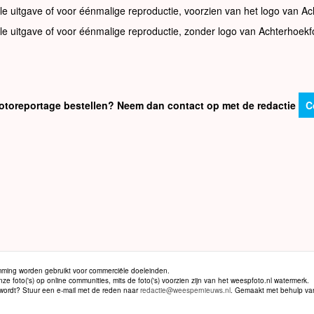
le uitgave of voor éénmalige reproductie, voorzien van het logo van Ac
le uitgave of voor éénmalige reproductie, zonder logo van Achterhoekf
e fotoreportage bestellen? Neem dan contact op met de redactie
C
ming worden gebruikt voor commerciële doeleinden.
 foto('s) op online communities, mits de foto('s) voorzien zijn van het weespfoto.nl watermerk.
d wordt? Stuur een e-mail met de reden naar
redactie@weespernieuws.nl
. Gemaakt met behulp v