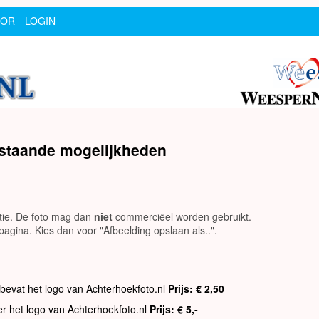
SOR
LOGIN
rstaande mogelijkheden
utie. De foto mag dan
niet
commerciëel worden gebruikt.
agina. Kies dan voor "Afbeelding opslaan als..".
 bevat het logo van Achterhoekfoto.nl
Prijs: € 2,50
er het logo van Achterhoekfoto.nl
Prijs: € 5,-