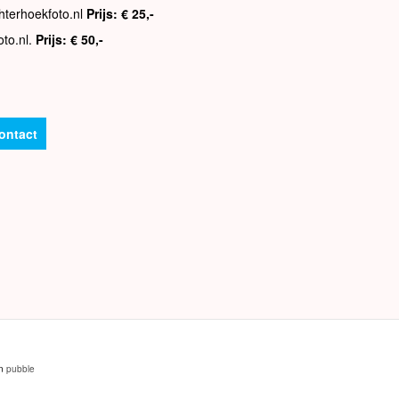
hterhoekfoto.nl
Prijs: € 25,-
oto.nl.
Prijs: € 50,-
ontact
an
pubble