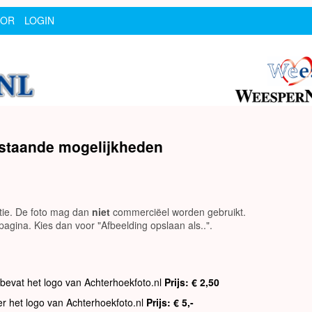
SOR
LOGIN
rstaande mogelijkheden
utie. De foto mag dan
niet
commerciëel worden gebruikt.
agina. Kies dan voor "Afbeelding opslaan als..".
 bevat het logo van Achterhoekfoto.nl
Prijs: € 2,50
er het logo van Achterhoekfoto.nl
Prijs: € 5,-