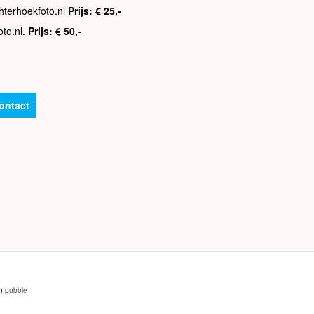
hterhoekfoto.nl
Prijs: € 25,-
oto.nl.
Prijs: € 50,-
ontact
an
pubble