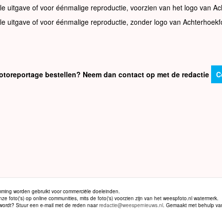
le uitgave of voor éénmalige reproductie, voorzien van het logo van Ac
le uitgave of voor éénmalige reproductie, zonder logo van Achterhoekf
e fotoreportage bestellen? Neem dan contact op met de redactie
C
ming worden gebruikt voor commerciële doeleinden.
 foto('s) op online communities, mits de foto('s) voorzien zijn van het weespfoto.nl watermerk.
d wordt? Stuur een e-mail met de reden naar
redactie@weespernieuws.nl
. Gemaakt met behulp v