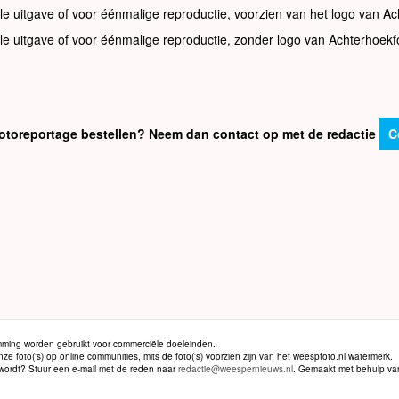
le uitgave of voor éénmalige reproductie, voorzien van het logo van Ac
le uitgave of voor éénmalige reproductie, zonder logo van Achterhoekf
e fotoreportage bestellen? Neem dan contact op met de redactie
C
ming worden gebruikt voor commerciële doeleinden.
 foto('s) op online communities, mits de foto('s) voorzien zijn van het weespfoto.nl watermerk.
d wordt? Stuur een e-mail met de reden naar
redactie@weespernieuws.nl
. Gemaakt met behulp v