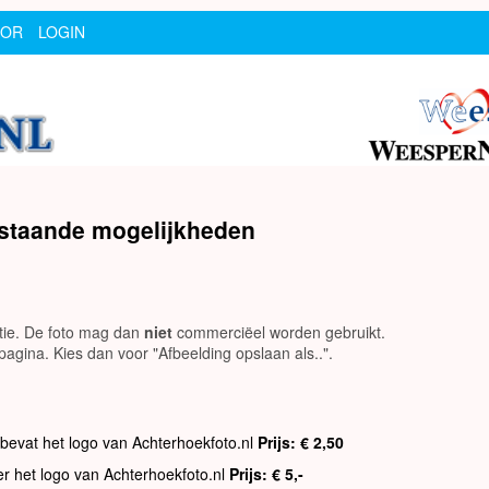
SOR
LOGIN
rstaande mogelijkheden
utie. De foto mag dan
niet
commerciëel worden gebruikt.
agina. Kies dan voor "Afbeelding opslaan als..".
 bevat het logo van Achterhoekfoto.nl
Prijs: € 2,50
er het logo van Achterhoekfoto.nl
Prijs: € 5,-