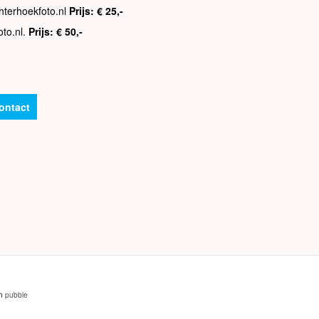
hterhoekfoto.nl
Prijs: € 25,-
oto.nl.
Prijs: € 50,-
ontact
an
pubble