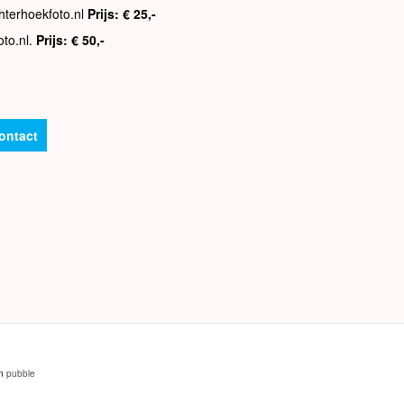
hterhoekfoto.nl
Prijs: € 25,-
oto.nl.
Prijs: € 50,-
ontact
an
pubble