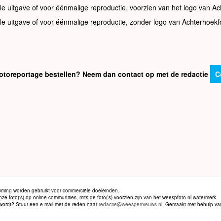
le uitgave of voor éénmalige reproductie, voorzien van het logo van Ac
le uitgave of voor éénmalige reproductie, zonder logo van Achterhoekf
e fotoreportage bestellen? Neem dan contact op met de redactie
C
ming worden gebruikt voor commerciële doeleinden.
 foto('s) op online communities, mits de foto('s) voorzien zijn van het weespfoto.nl watermerk.
d wordt? Stuur een e-mail met de reden naar
redactie@weespernieuws.nl
. Gemaakt met behulp v