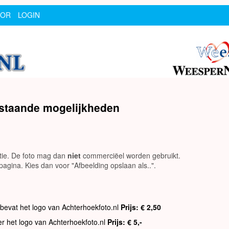
SOR
LOGIN
rstaande mogelijkheden
utie. De foto mag dan
niet
commerciëel worden gebruikt.
agina. Kies dan voor "Afbeelding opslaan als..".
 bevat het logo van Achterhoekfoto.nl
Prijs: € 2,50
er het logo van Achterhoekfoto.nl
Prijs: € 5,-