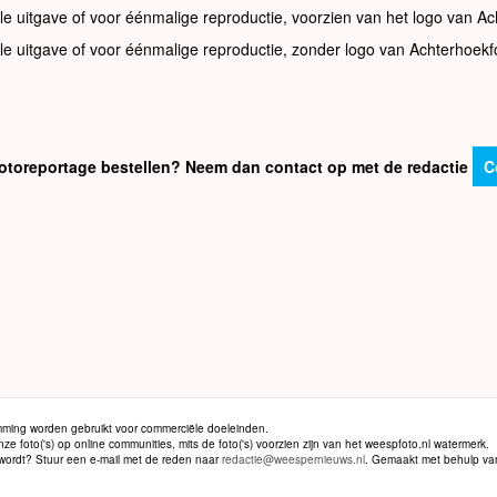
le uitgave of voor éénmalige reproductie, voorzien van het logo van Ac
le uitgave of voor éénmalige reproductie, zonder logo van Achterhoekf
e fotoreportage bestellen? Neem dan contact op met de redactie
C
ming worden gebruikt voor commerciële doeleinden.
 foto('s) op online communities, mits de foto('s) voorzien zijn van het weespfoto.nl watermerk.
d wordt? Stuur een e-mail met de reden naar
redactie@weespernieuws.nl
. Gemaakt met behulp v