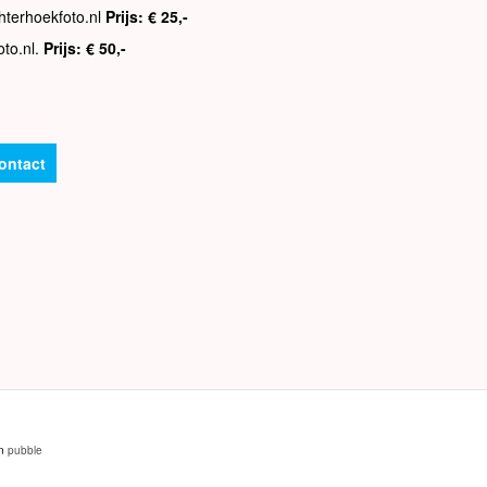
hterhoekfoto.nl
Prijs: € 25,-
oto.nl.
Prijs: € 50,-
ontact
an
pubble