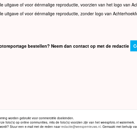
le uitgave of voor éénmalige reproductie, voorzien van het logo van Ac
le uitgave of voor éénmalige reproductie, zonder logo van Achterhoekf
e fotoreportage bestellen? Neem dan contact op met de redactie
C
ming worden gebruikt voor commerciële doeleinden.
 foto('s) op online communities, mits de foto('s) voorzien zijn van het weespfoto.nl watermerk.
d wordt? Stuur een e-mail met de reden naar
redactie@weespernieuws.nl
. Gemaakt met behulp v