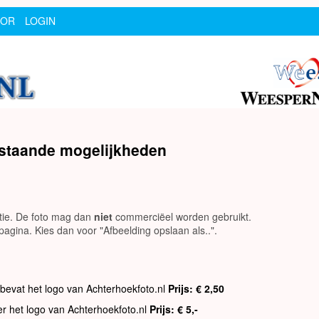
SOR
LOGIN
rstaande mogelijkheden
utie. De foto mag dan
niet
commerciëel worden gebruikt.
agina. Kies dan voor "Afbeelding opslaan als..".
 bevat het logo van Achterhoekfoto.nl
Prijs: € 2,50
er het logo van Achterhoekfoto.nl
Prijs: € 5,-