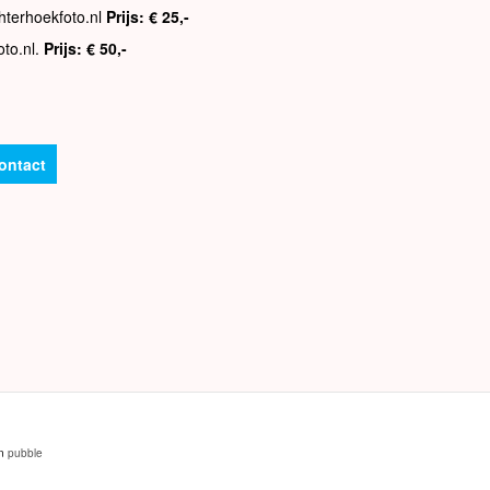
hterhoekfoto.nl
Prijs: € 25,-
oto.nl.
Prijs: € 50,-
ontact
an
pubble