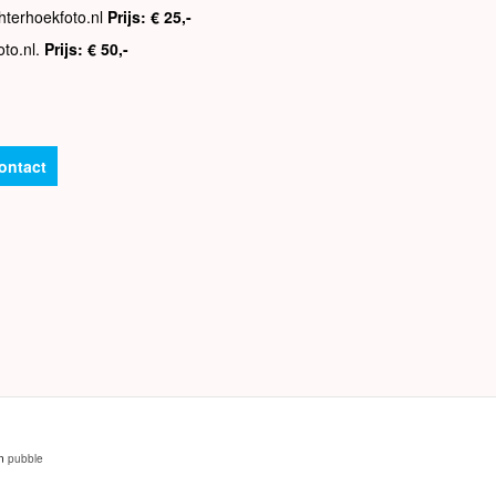
hterhoekfoto.nl
Prijs: € 25,-
oto.nl.
Prijs: € 50,-
ontact
an
pubble