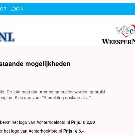
SOR
LOGIN
rstaande mogelijkheden
utie. De foto mag dan
niet
commerciëel worden gebruikt.
agina. Kies dan voor "Afbeelding opslaan als..".
 bevat het logo van Achterhoekfoto.nl
Prijs: € 2,50
er het logo van Achterhoekfoto.nl
Prijs: € 5,-