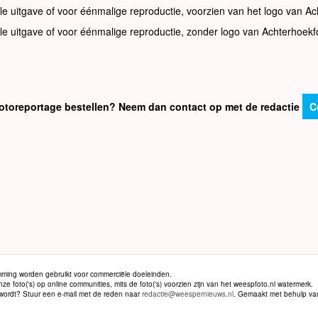
le uitgave of voor éénmalige reproductie, voorzien van het logo van Ac
le uitgave of voor éénmalige reproductie, zonder logo van Achterhoekf
e fotoreportage bestellen? Neem dan contact op met de redactie
C
ming worden gebruikt voor commerciële doeleinden.
 foto('s) op online communities, mits de foto('s) voorzien zijn van het weespfoto.nl watermerk.
d wordt? Stuur een e-mail met de reden naar
redactie@weespernieuws.nl
. Gemaakt met behulp v