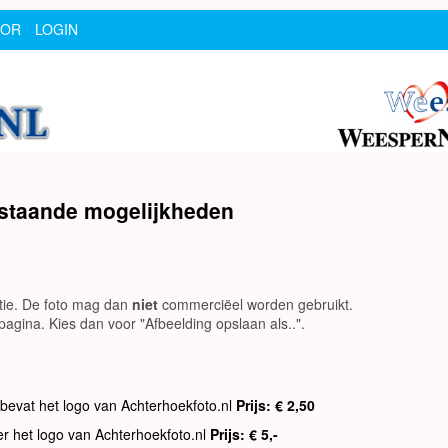
SOR
LOGIN
rstaande mogelijkheden
utie. De foto mag dan
niet
commerciëel worden gebruikt.
agina. Kies dan voor "Afbeelding opslaan als..".
 bevat het logo van Achterhoekfoto.nl
Prijs: € 2,50
er het logo van Achterhoekfoto.nl
Prijs: € 5,-