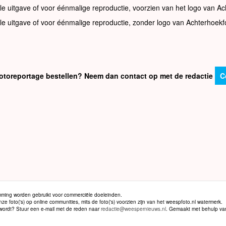
le uitgave of voor éénmalige reproductie, voorzien van het logo van Ac
le uitgave of voor éénmalige reproductie, zonder logo van Achterhoekf
e fotoreportage bestellen? Neem dan contact op met de redactie
C
ming worden gebruikt voor commerciële doeleinden.
 foto('s) op online communities, mits de foto('s) voorzien zijn van het weespfoto.nl watermerk.
d wordt? Stuur een e-mail met de reden naar
redactie@weespernieuws.nl
. Gemaakt met behulp v