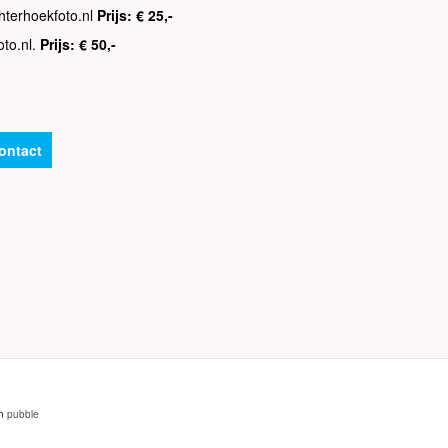
hterhoekfoto.nl
Prijs: € 25,-
oto.nl.
Prijs: € 50,-
ontact
an
pubble