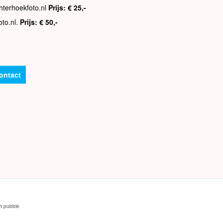
hterhoekfoto.nl
Prijs: € 25,-
oto.nl.
Prijs: € 50,-
ontact
an
pubble