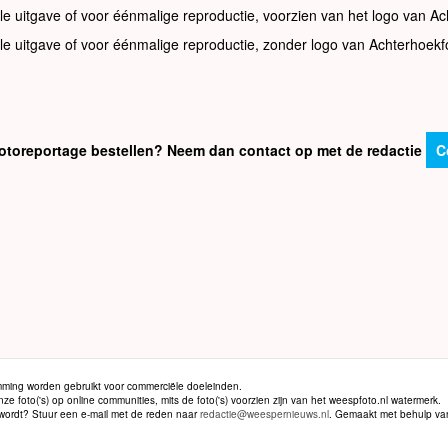
le uitgave of voor éénmalige reproductie, voorzien van het logo van Ac
le uitgave of voor éénmalige reproductie, zonder logo van Achterhoekf
e fotoreportage bestellen? Neem dan contact op met de redactie
C
ming worden gebruikt voor commerciële doeleinden.
 foto('s) op online communities, mits de foto('s) voorzien zijn van het weespfoto.nl watermerk.
d wordt? Stuur een e-mail met de reden naar
redactie@weespernieuws.nl
. Gemaakt met behulp v