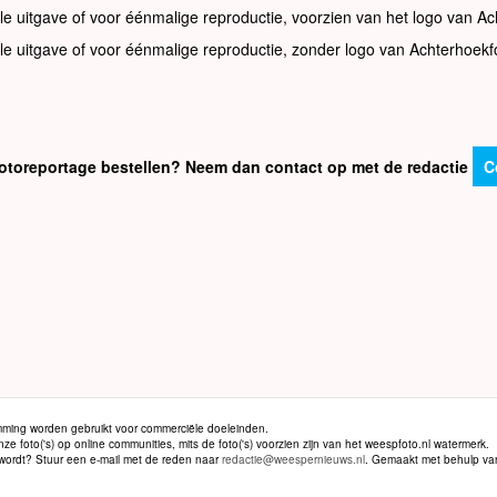
le uitgave of voor éénmalige reproductie, voorzien van het logo van Ac
le uitgave of voor éénmalige reproductie, zonder logo van Achterhoekf
e fotoreportage bestellen? Neem dan contact op met de redactie
C
ming worden gebruikt voor commerciële doeleinden.
 foto('s) op online communities, mits de foto('s) voorzien zijn van het weespfoto.nl watermerk.
d wordt? Stuur een e-mail met de reden naar
redactie@weespernieuws.nl
. Gemaakt met behulp v