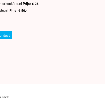
hterhoekfoto.nl
Prijs: € 25,-
oto.nl.
Prijs: € 50,-
ontact
an
pubble