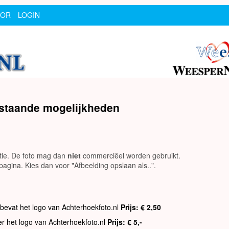
SOR
LOGIN
rstaande mogelijkheden
utie. De foto mag dan
niet
commerciëel worden gebruikt.
agina. Kies dan voor "Afbeelding opslaan als..".
 bevat het logo van Achterhoekfoto.nl
Prijs: € 2,50
er het logo van Achterhoekfoto.nl
Prijs: € 5,-