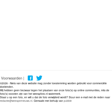
Voorwaarden |
©2026 - Niets van deze website mag zonder toestemming worden gebruikt voor commerciële
doeleinden.
Wij hebben geen bezwaar tegen het plaatsen van onze foto('s) op online communities, mits de
foto('s) voorzien zijn van het weespfoto.nl watermerk.
Staat u op een foto, en wilt u dat de foto verwijderd wordt? Stuur een e-mail met de reden naar
redactie@weespernieuws.nl
. Gemaakt met behulp van
pubble