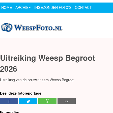
HOME
ARCHIEF
INGEZONDEN FOTO'S
CONTACT
SPONSOR
LOGIN
Uitreiking Weesp Begroot
2026
Uitreiking van de prijswinnaars Weesp Begroot
Deel deze fotoreportage
Fotografie: