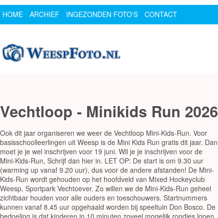
HOME
ARCHIEF
INGEZONDEN FOTO'S
CONTACT
SPONSOR
LOGIN
Vechtloop - Minikids Run 2026
Ook dit jaar organiseren we weer de Vechtloop Mini-Kids-Run. Voor
basisschoolleerlingen uit Weesp is de Mini Kids Run gratis dit jaar. Dan
moet je je wel inschrijven voor 19 juni. Wil je je inschrijven voor de
Mini-Kids-Run, Schrijf dan hier in. LET OP: De start is om 9.30 uur
(warming up vanaf 9.20 uur), dus voor de andere afstanden! De Mini-
Kids-Run wordt gehouden op het hoofdveld van Mixed Hockeyclub
Weesp, Sportpark Vechtoever. Zo willen we de Mini-Kids-Run geheel
zichtbaar houden voor alle ouders en toeschouwers. Startnummers
kunnen vanaf 8.45 uur opgehaald worden bij speeltuin Don Bosco. De
bedoeling is dat kinderen in 10 minuten zoveel mogelijk rondjes lopen.